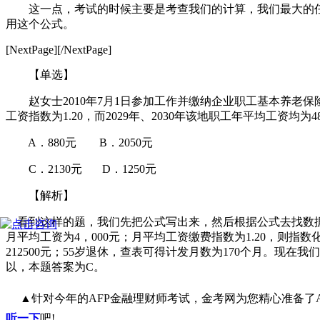
这一点，考试的时候主要是考查我们的计算，我们最大的任
用这个公式。
[NextPage][/NextPage]
【单选】
赵女士2010年7月1日参加工作并缴纳企业职工基本养老保险费
工资指数为1.20，而2029年、2030年该地职工年平均工资
A．880元
B．2050元
C．2130元
D．1250元
【解析】
看到这样的题，我们先把公式写出来，然后根据公式去找数据。题目
月平均工资为4，000元；月平均工资缴费指数为1.20，则指数化缴
212500元；55岁退休，查表可得计发月数为170个月。现在我们
以，本题答案为C。
▲针对今年的AFP金融理财师考试，金考网为您精心准备了A
听一下
吧!