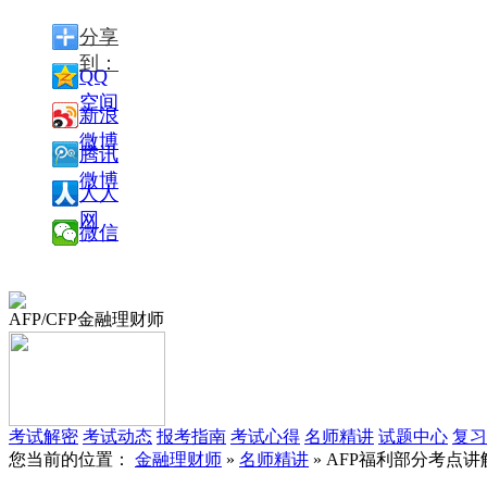
分享
到：
QQ
空间
新浪
微博
腾讯
微博
人人
网
微信
AFP/CFP金融理财师
考试解密
考试动态
报考指南
考试心得
名师精讲
试题中心
复习
您当前的位置：
金融理财师
»
名师精讲
» AFP福利部分考点