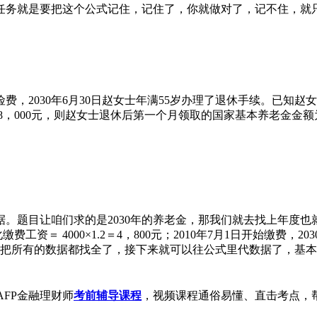
务就是要把这个公式记住，记住了，你就做对了，记不住，就只
，2030年6月30日赵女士年满55岁办理了退休手续。已知赵女
均为48，000元，则赵女士退休后第一个月领取的国家基本养老金金额
让咱们求的是2030年的养老金，那我们就去找上年度也就是20
费工资＝ 4000×1.2＝4，800元；2010年7月1日开始缴费，
把所有的数据都找全了，接下来就可以往公式里代数据了，基本养老金＝（40
FP金融理财师
考前辅导课程
，
视频课程通俗易懂、直击考点，