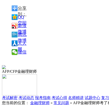
分享
到：
QQ
空间
新浪
微博
腾讯
微博
人人
网
微信
AFP/CFP金融理财师
考试解密
考试动态
报考指南
考试心得
名师精讲
试题中心
复习
您当前的位置：
金融理财师
»
常见问题
» AFP金融理财师考