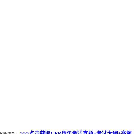
>>>点击获取CFP历年考试真题+考试大纲+高频
他扣除项目）