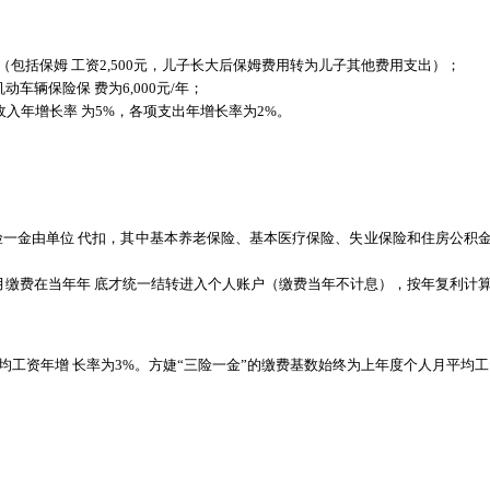
元/月（包括保姆 工资2,500元，儿子长大后保姆费用转为儿子其他费用支出）；
机动车辆保险保
费为6,000元/年；
收入年增长率 为5%，各项支出年增长率为2%。
三险一金由单位 代扣，其中基本养老保险、基本医疗保险、失业保险和住房公积金个
月缴费在当年年
底才统一结转进入个人账户（缴费当年不计息），按年复利计算
平均工资年增 长率为3%。方婕“三
险一金
”的
缴费基数始终为上年度个人月平均工