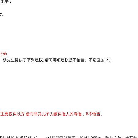
出水平；
资。
项正确。
，杨先生提供了下列建议
, 请问哪项建议是不恰当、不适宜的？()
主要投保以方 婕而非其儿子为被保险人的寿险，B不恰当。
工资应预扣 预缴税额（）。（住房贷款利息每月扣除1,000元，除此之外，无其