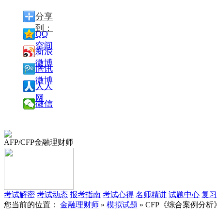
分享
到：
QQ
空间
新浪
微博
腾讯
微博
人人
网
微信
AFP/CFP金融理财师
考试解密
考试动态
报考指南
考试心得
名师精讲
试题中心
复习
您当前的位置：
金融理财师
»
模拟试题
» CFP《综合案例分析