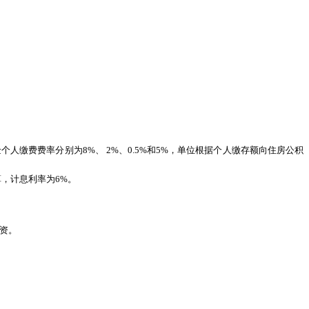
人缴费费率分别为8%、 2%、0.5%和5%，单位根据个人缴存额向住房公积
，计息利率为6%。
资。