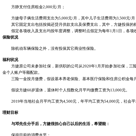
方静支付住房租金
2,000元/月；
方婕母子俩生活费用支出为
5,000元/月，其中儿子生活费用为3,500
其它固定支出包括按揭还贷月供款支出及保费支出，其中，方婕投保的
假定各项收入及支出均按年度调整，调整时点假定为每年
1月1日，各项
保险状况
除机动车辆保险之外，没有投保其它商业性保险。
福利状况
方婕原公司未参加社保，新供职的公司从
2020年1月开始参加社保，
金个人账户等额配款。
三险一金按月缴费，假设基本养老保险、基本医疗保险和住房公积金每
假设方婕
60岁退休，退休时个人指数化月平均缴费工资为13,000元。
2019年当地社会月平均工资为4,500元，年平均工资为54,000元，社会
理财目标
与邓先生分手后，方婕很担心自己以后的生活，希望能：
保持目前的消费水平；