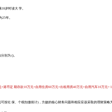
18岁时读大 学。
为25年。
分别为 ()。
币定 期存款10万元+自用住房60万元+出租用房40万元+自用汽车10万元= 160万元
流可按社 保、个税扣缴前计)，方婕的核心财务问题和相应应该采取的理财策略为