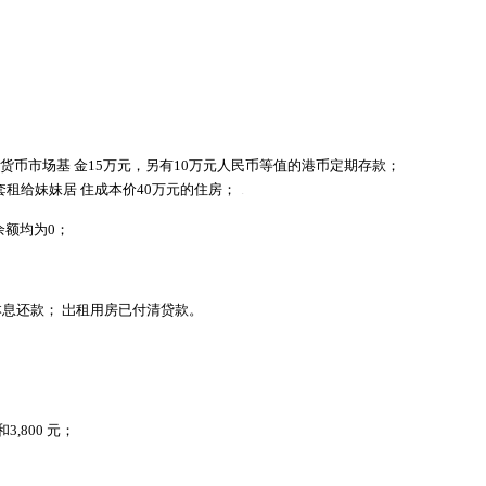
，货币市场基 金15万元，另有10万元人民币等值的港币定期存款；
租给妹妹居 住成本价40万元的住房；
.
余额均为
0；
本息还款； 岀租用房已付清贷款。
,800 元；