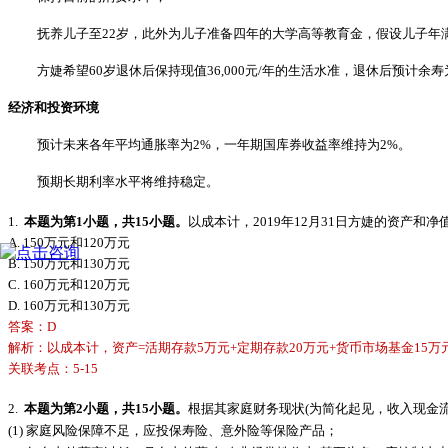
抚养儿子至
22岁，此外为儿子准备四年的大学高等教育金，假设儿子年满
方婕希望
60岁退休后保持现值36,000元/年的生活水准，退休后预计余寿
经济和投资环境
预计未来各年平均通胀率为
2%，一年期国库券收益率维持为2%。
预期长期利率水平将维持稳定。
1.
本题为第
1小题，共15小题。
以成本计，
2019年12月31日方婕的资产和净值
A. 150万元和120万元
B. 150万元和130万元
C. 160万元和120万元
D. 160万元和130万元
答案：
D
解析：以成本计，资产
=活期存款5万元+定期存款20万元+货币市场基金15万元+港
关联考点：
5-15
2.
本题为第
2小题，共15小题。
根据其家庭财务现状
(为简化起见，收入现金
(1)
家庭风险保障不足，应投保寿险、意外险等保险产品；