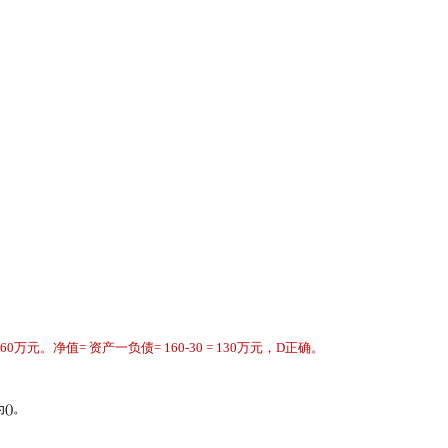
。净值= 资产一负债= 160-30 = 130
万元，
D
正确。
()。