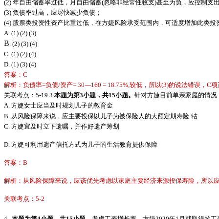
(2)
年自由储蓄率过低，月自由储蓄
(忽略非经常性收支)甚至为负，应控制支
(3)
负债率过高，应尽快减少负债；
(4)
股票类投资性资产比重过低，在方婕风险承受范围内，可适度增加此类投
A. (1) (2) (3)
B
. (2) (3) (4)
C. (1) (2) (4)
D. (1) (3) (4)
答案：C
解析：负债率=负债/资产= 30—160 = 18.75%,较低，所以(3)的说法错误，C
关联考点：
5-19 3.
本题为第
3小题，共15小题。
针对方婕目前单亲家庭的情况
A.
方婕女士应当及时规划儿子的教育金
B.
从风险保障来说，应主要投保以儿子为被保险人的大额定期寿险
牯
C.
方婕宜及时立下遗嘱，并作好遗产筹划
D.
方婕可利用遗产信托方式为儿子的生活教育提供保障
答案：B
解析：从风险保障来说，应该优先考虑以家庭主要经济来源投保寿险，所以应
关联考点：5-2
4.
本题为第
4小题，共15小题。
考虑工资增长率，方婕
2020年1月就取得的