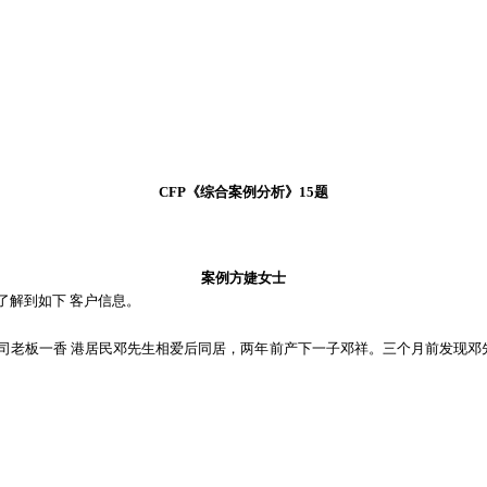
CFP
《综合案例分析》
15题
案例方婕女士
了解到如下 客户信息。
前与公司老板一香 港居民邓先生相爱后同居，两年前产下一子邓祥。三个月前发现