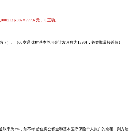
00x12]x3% = 777.6 元， C正确。
为（）。（60岁退 休时基本养老金计发月数为139月，答案取最接近值）
通胀率为2%，如不考 虑住房公积金和基本医疗保险个人账户的余额，则方婕