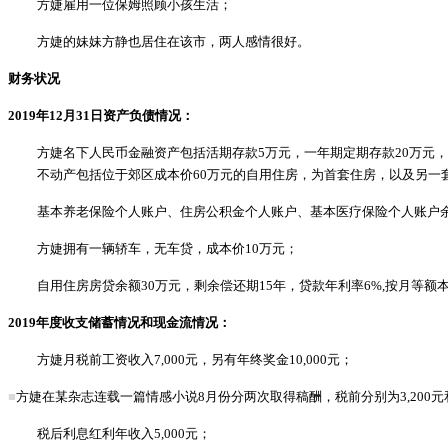
方婕雇用一位保姆照顾小孩生活；
方婕的妹妹方静也居住在该市，两人感情很好。
财务状况
2019年12月31日资产负债情况：
方婕名下人民币金融资产包括活期存款
5万元，一年期定期存款20万元
不动产包括位于郊区成本价
60万元的自用住房，为首套住房，以及另一套
基本养老保险个人账户、住房公积金个人账户、基本医疗保险个人账户
方婕拥有一辆轿车，无车贷，成本价
10万元；
自用住房房贷余额
30万元，剩余偿还期15年，贷款年利率6%,按月等额
2019年度收支储蓄情况和现金流情况：
方婕月税前工资收入
7,000元，另有年终奖金10,000元；
■
方婕在某杂志连载一篇情感小说
8月份分两次取得稿酬，税前分别为3,200元和3
税后利息红利年收入
5,000元；