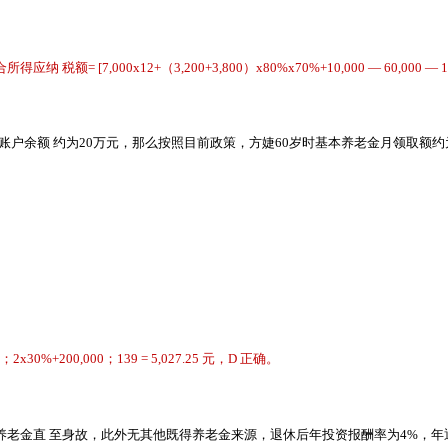
 [7,000x12+（3,200+3,800）x80%x70%+10,000 — 60,000 — 1,0
账户余额 约为20万元，那么按照目前政策，方婕60岁时基本养老金月领取额约
0%+200,000；139 = 5,027.25 元，D 正确。
养老金直 至身故，此外无其他既得养老金来源，退休后年投资报酬率为4%，年