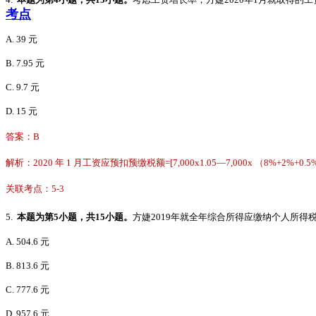
考点
A. 39 元
B. 7.95
元
C.
9.7
元
D. 15 元
答案：B
解析：2020 年 1 月工资应预扣预缴税额=[7,000x1.05—7,000x （8%+2%+0.5%+5
关联考点：5-3
5.
本题为第
5小题，共15小题。
方婕
2019年就全年综合所得应缴纳个人所得
A. 504.6
元
B. 813.6
元
C. 777.6
元
D. 957.6
元