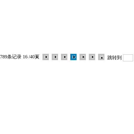
789条记录 16 /40页
13
14
15
16
17
18
19
跳转到