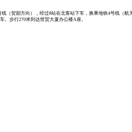
铁14号线（贺韶方向），经过8站在北客站下车，换乘地铁4号线（
下车。步行270米到达世贸大厦办公楼A座。