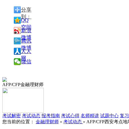
分享
到：
QQ
空间
新浪
微博
腾讯
微博
人人
网
微信
AFP/CFP金融理财师
考试解密
考试动态
报考指南
考试心得
名师精讲
试题中心
复习
您当前的位置：
金融理财师
»
考试动态
» AFP/CFP西安考点