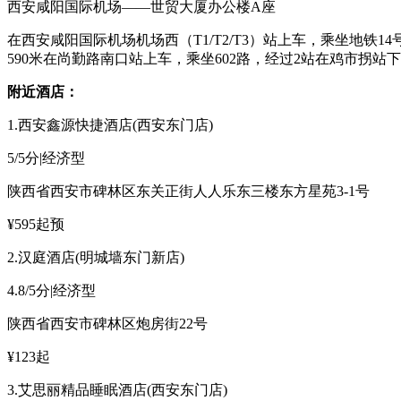
西安咸阳国际机场——世贸大厦办公楼A座
在西安咸阳国际机场机场西（T1/T2/T3）站上车，乘坐地
590米在尚勤路南口站上车，乘坐602路，经过2站在鸡市拐站
附近酒店：
1.西安鑫源快捷酒店(西安东门店)
5/5分|经济型
陕西省西安市碑林区东关正街人人乐东三楼东方星苑3-1号
¥595起预
2.汉庭酒店(明城墙东门新店)
4.8/5分|经济型
陕西省西安市碑林区炮房街22号
¥123起
3.艾思丽精品睡眠酒店(西安东门店)