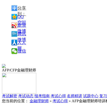
分享
到：
QQ
空间
新浪
微博
腾讯
微博
人人
网
微信
AFP/CFP金融理财师
考试解密
考试动态
报考指南
考试心得
名师精讲
试题中心
复习
您当前的位置：
金融理财师
»
考试心得
» AFP金融理财师培训