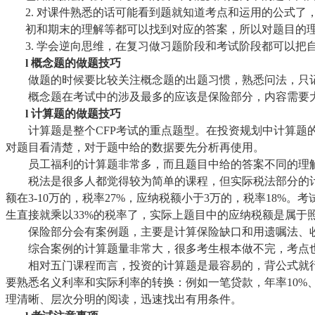
2.
对课件熟悉的话可能看到题就知道考点和运用的公式了
初和期末的理解等都可以找到对应的答案，所以对题目的
3.
学会逆向思维，在复习做习题阶段和考试阶段都可以把
l
概念题的做题技巧
做题的时候要比较关注概念题的出题习惯，熟悉问法，只记
概念题在考试中的涉及最多的应该是保险部分，内容需要大
l
计算题的做题技巧
计算题是整个
CFP考试的重点题型。在投资规划中计算
对题目看清楚，对于题中给的数据要先分析再使用。
员工福利的计算题非常多，而且题目中给的答案不同的理解
税法是很多人都觉得较为简单的课程，但实际税法部分的计
额在3-10万的，税率27%，应纳税额小于3万的，税率18
生直接就乘以33%的税率了，实际上题目中的应纳税额是属于
保险部分会有案例题，主要是计算保险缺口和用遗嘱法、收
综合案例的计算题量非常大，很多考生根本做不完，考点也
相对五门课程而言，投资的计算题是最容易的，背公式就行
要熟悉名义利率和实际利率的转换：例如一笔贷款，年率10%
理清晰、层次分明的阅读，迅速找出有用条件。