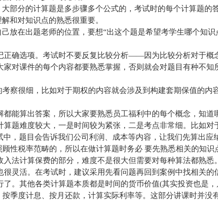
，大部分的计算题是多步骤多个公式的，考试时的每个计算题的
理解和对知识点的熟悉很重要。
自己放在出题老师的位置，要想
“出这个题是希望考学生哪个知识
正确选项。考试时不要反复比较分析
——因为比较分析对于概
家对课件的每个内容都要熟悉掌握，否则就会对题目有种不知
题的考察很细，比如对于期权的内容就会涉及到构建套期保值的内
都能算出答案，所以大家要熟悉员工福利中的每个概念，知道
算题难度较大，一是时间较为紧张，二是考点非常细。比如对
%。考试中，题目会告诉我们公司利润、成本等内容，让我们先算出
照顾性税率范畴的，所以在做计算题时务必 要先熟悉相关的知识
入法计算保费的部分，难度不是很大但需要对每种算法都熟悉
很灵活。在考试时，建议采用先看问题再回到案例中找相关的
了。其他各类计算题本质都是时间的货币价值
(其实投资也是，
、按季度计息、按月还款，计算实际利率等。这部分讲课时并没有