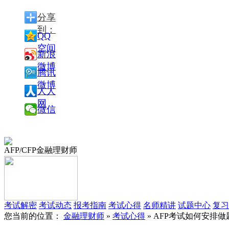
分享
到：
QQ
空间
新浪
微博
腾讯
微博
人人
网
微信
AFP/CFP金融理财师
考试解密
考试动态
报考指南
考试心得
名师精讲
试题中心
复习
您当前的位置：
金融理财师
»
考试心得
» AFP考试如何安排做