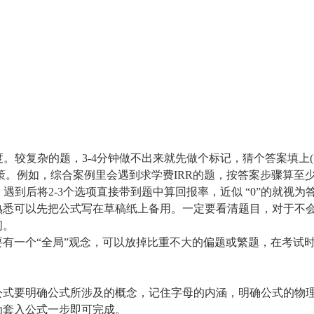
题的进度。较复杂的题，3-4分钟做不出来就先做个标记，猜个答案填
策。例如，综合案例里会遇到求学费
IRR的题，按答案步骤算至
题，遇到后将2-3个选项直接带到题中算回报率，近似 “0”的就视为
熟悉可以先把公式写在草稿纸上备用。一定要看清题目，对于不
间。
要有一个
“全局”观念，可以放掉比重不大的偏题或繁题，在考试时
公式要明确公式所涉及的概念，记住字母的内涵，明确公式的物
为套入公式一步即可完成。