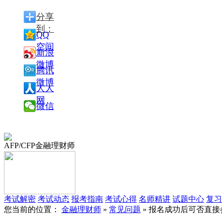
分享
到：
QQ
空间
新浪
微博
腾讯
微博
人人
网
微信
AFP/CFP金融理财师
考试解密
考试动态
报考指南
考试心得
名师精讲
试题中心
复习
您当前的位置：
金融理财师
»
常见问题
» 报名成功后可否直接