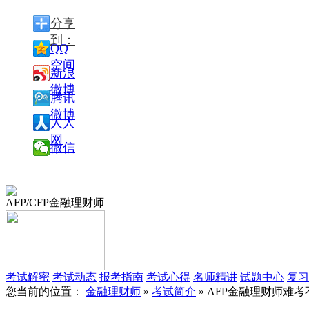
分享
到：
QQ
空间
新浪
微博
腾讯
微博
人人
网
微信
AFP/CFP金融理财师
考试解密
考试动态
报考指南
考试心得
名师精讲
试题中心
复习
您当前的位置：
金融理财师
»
考试简介
» AFP金融理财师难考