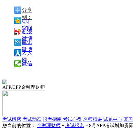
分享
到：
QQ
空间
新浪
微博
腾讯
微博
人人
网
微信
AFP/CFP金融理财师
考试解密
考试动态
报考指南
考试心得
名师精讲
试题中心
复习
您当前的位置：
金融理财师
»
考试报名
» 8月AFP考试增加贵阳