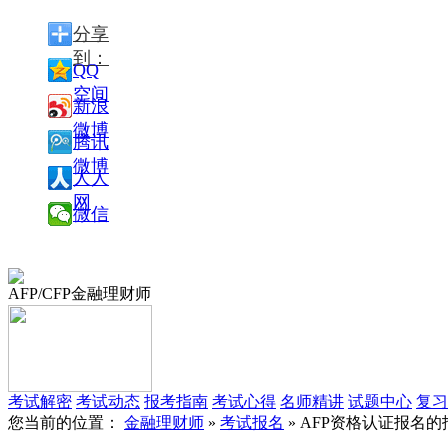
分享
到：
QQ
空间
新浪
微博
腾讯
微博
人人
网
微信
AFP/CFP金融理财师
考试解密
考试动态
报考指南
考试心得
名师精讲
试题中心
复习
您当前的位置：
金融理财师
»
考试报名
» AFP资格认证报名