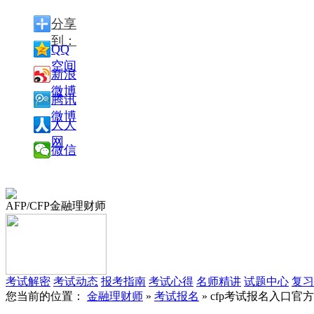
分享
到：
QQ
空间
新浪
微博
腾讯
微博
人人
网
微信
AFP/CFP金融理财师
考试解密
考试动态
报考指南
考试心得
名师精讲
试题中心
复习
您当前的位置：
金融理财师
»
考试报名
» cfp考试报名入口