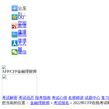
分享
到：
QQ
空间
新浪
微博
腾讯
微博
人人
网
微信
AFP/CFP金融理财师
考试解密
考试动态
报考指南
考试心得
名师精讲
试题中心
复习
您当前的位置：
金融理财师
»
考试报名
» 2022年CFP在线