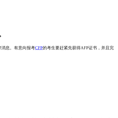
。
好消息。有意向报考
CFP
的考生要赶紧先获得AFP证书，并且完