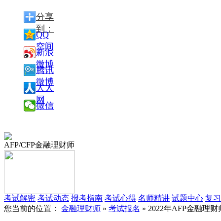
分享
到：
QQ
空间
新浪
微博
腾讯
微博
人人
网
微信
AFP/CFP金融理财师
考试解密
考试动态
报考指南
考试心得
名师精讲
试题中心
复习
您当前的位置：
金融理财师
»
考试报名
» 2022年AFP金融