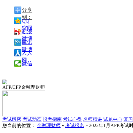
分享
到：
QQ
空间
新浪
微博
腾讯
微博
人人
网
微信
AFP/CFP金融理财师
考试解密
考试动态
报考指南
考试心得
名师精讲
试题中心
复习
您当前的位置：
金融理财师
»
考试报名
» 2022年1月AFP考